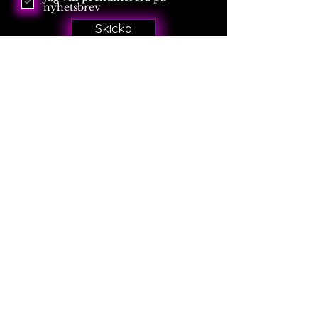
nyhetsbrev
Skicka
Karl Xi:s väg 47, 30295 Halmstad
Kontakta oss
Kolla in våran Instagram för att ta del
av tävlingar eller hur ni skriver upp er
på listan.
Lista gäller EJ vid livespelningar.
Lista gäller mellan 23-00.
Rek Ålder: 21år