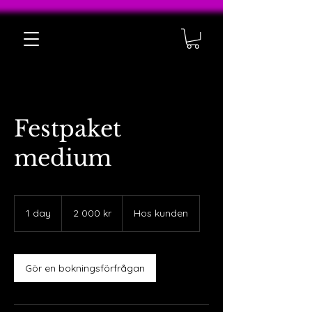
Festpaket
medium
2 000
svenska
1 day
1
2 000 kr
Hos kunden
kronor
d
a
Gör en bokningsförfrågan