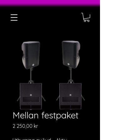
Mellan festpaket
Pris
2 250,00 kr